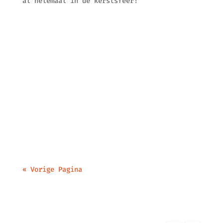
al helemaal in de kerstsfeer!
« Vorige Pagina