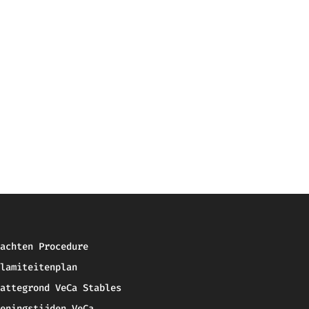
achten Procedure
lamiteitenplan
attegrond VeCa Stables
eningstijden VeCa