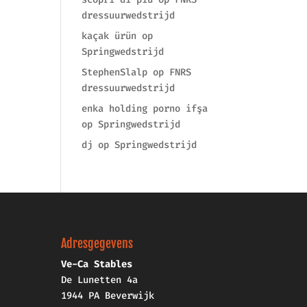
dressuurwedstrijd
kaçak ürün
op
Springwedstrijd
StephenSlalp
op
FNRS
dressuurwedstrijd
enka holding porno ifşa
op
Springwedstrijd
dj
op
Springwedstrijd
Adresgegevens
Ve-Ca Stables
De Lunetten 4a
1944 PA Beverwijk