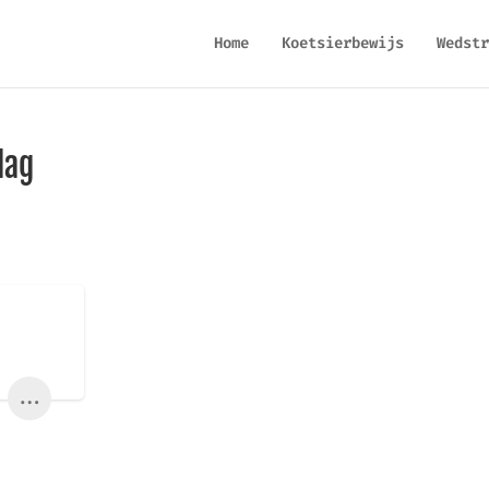
Home
Koetsierbewijs
Wedstr
dag
...