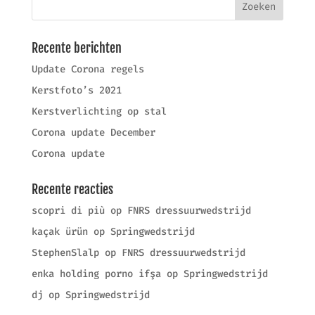
Recente berichten
Update Corona regels
Kerstfoto’s 2021
Kerstverlichting op stal
Corona update December
Corona update
Recente reacties
scopri di più
op
FNRS dressuurwedstrijd
kaçak ürün
op
Springwedstrijd
StephenSlalp
op
FNRS dressuurwedstrijd
enka holding porno ifşa
op
Springwedstrijd
dj
op
Springwedstrijd