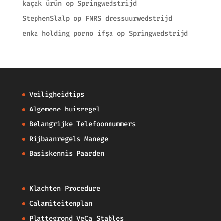
kaçak ürün
op
Springwedstrijd
StephenSlalp
op
FNRS dressuurwedstrijd
enka holding porno ifşa
op
Springwedstrijd
Veiligheidtips
Algemene huisregel
Belangrijke Telefoonnummers
Rijbaanregels Manege
Basiskennis Paarden
Klachten Procedure
Calamiteitenplan
Plattegrond VeCa Stables