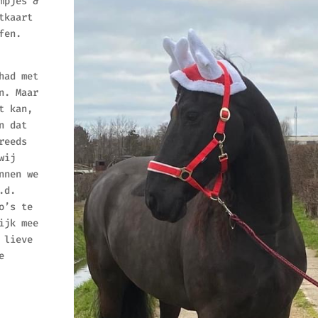
mpjes &
tkaart
fen.
had met
n. Maar
t kan,
n dat
reeds
wij
nnen we
.d.
o’s te
ijk mee
 lieve
e