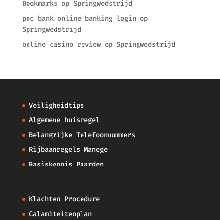
Bookmarks
op
Springwedstrijd
pnc bank online banking login
op
Springwedstrijd
online casino review
op
Springwedstrijd
Veiligheidtips
Algemene huisregel
Belangrijke Telefoonnummers
Rijbaanregels Manege
Basiskennis Paarden
Klachten Procedure
Calamiteitenplan