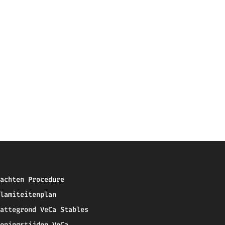
achten Procedure
lamiteitenplan
attegrond VeCa Stables
eningstijden VeCa