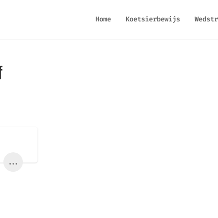
Home
Koetsierbewijs
Wedstr
f
...