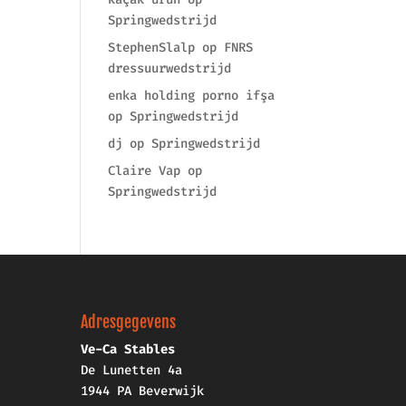
Springwedstrijd
StephenSlalp
op
FNRS
dressuurwedstrijd
enka holding porno ifşa
op
Springwedstrijd
dj
op
Springwedstrijd
Claire Vap
op
Springwedstrijd
Adresgegevens
Ve-Ca Stables
De Lunetten 4a
1944 PA Beverwijk