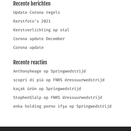
Recente berichten
Update Corona regels
Kerstfoto’s 2021
Kerstverlichting op stal
Corona update December
Corona update
Recente reacties
Anthonyheage
op
Springwedstrijd
scopri di più
op
FNRS dressuurwedstrijd
kaçak ürün
op
Springwedstrijd
StephenSlalp
op
FNRS dressuurwedstrijd
enka holding porno ifşa
op
Springwedstrijd