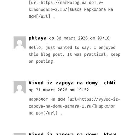
[url=https://narkolog-na-dom-v-
krasnodare-2.ru/]вызов нарколога на
дом[/url] .
phtaya
op 30 maart 2026 om 09:16
Hello, just wanted to say, I enjoyed
this blog post. It was practical. Keep
on posting!
Vivod iz zapoya na domy _chMi
op 31 maart 2026 om 19:52
нарколог на дом [url=https://vyvod-iz-
zapoya-na-domu-samara-1.ru/]нарколог
на дом[/url] .
Vivod iz zapoya na domy _khsr