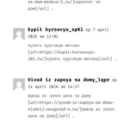
na-dom-moskva-2.ru/]нарколог на
дом[/url] .
kypit kyrsovyu_xpKi
op 7 april
2026 om 12:02
купить курсовую москва
[url=https://kupit-kursovuyu-
103.ru/]купить курсовую москва[/url] .
Vivod iz zapoya na domy_lqpr
op
14 april 2026 om 14:37
вывод из запоя цена на дому
[url=https://vyvod-iz-zapoya-na-domu-
nizhnij-novgorod-4.ru/]вывод из запоя
цена на дому[/url] .