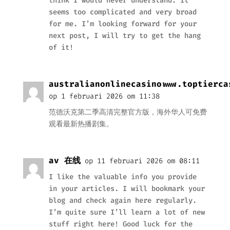
think I would never understand. It
seems too complicated and very broad
for me. I’m looking forward for your
next post, I will try to get the hang
of it!
australianonlinecasinowww.toptierca
op 1 februari 2026 om 11:38
范德沃克第二季高清完整官方版，海外华人可免费
观看最新热播剧集。
av 在线
op 11 februari 2026 om 08:11
I like the valuable info you provide
in your articles. I will bookmark your
blog and check again here regularly.
I’m quite sure I’ll learn a lot of new
stuff right here! Good luck for the